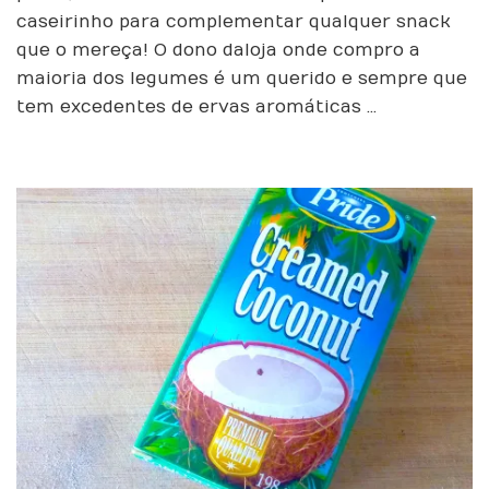
Roxo
caseirinho para complementar qualquer snack
–
que o mereça! O dono da loja onde compro a
dois
maioria dos legumes é um querido e sempre que
molhos
irresistíveis
tem excedentes de ervas aromáticas …