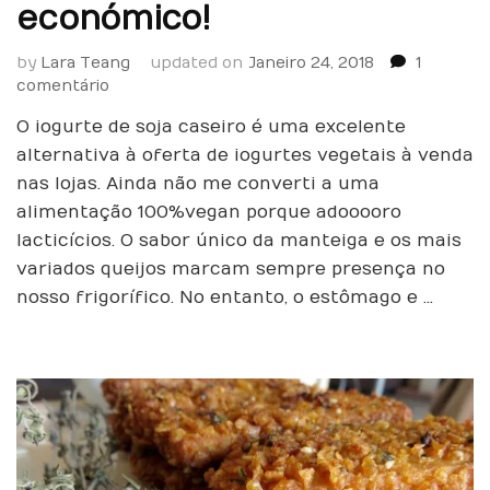
económico!
by
Lara Teang
updated on
Janeiro 24, 2018
1
em
comentário
Iogurte
O iogurte de soja caseiro é uma excelente
de
Soja
alternativa à oferta de iogurtes vegetais à venda
caseiro
nas lojas. Ainda não me converti a uma
–
alimentação 100%vegan porque adooooro
fácil
lacticícios. O sabor único da manteiga e os mais
e
variados queijos marcam sempre presença no
muito
mais
nosso frigorífico. No entanto, o estômago e …
económico!