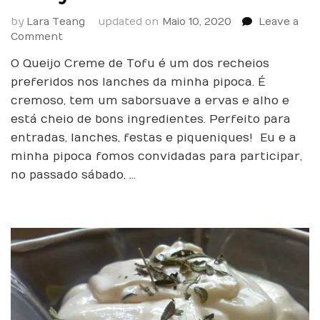
by
Lara Teang
updated on
Maio 10, 2020
Leave a
on
Comment
Queijo
O Queijo Creme de Tofu é um dos recheios
Creme
de
preferidos nos lanches da minha pipoca. É
Tofu
cremoso, tem um sabor suave a ervas e alho e
está cheio de bons ingredientes. Perfeito para
entradas, lanches, festas e piqueniques! Eu e a
minha pipoca fomos convidadas para participar,
no passado sábado, …