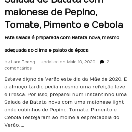
maionese de Pepino,
Tomate, Pimento e Cebola
Esta salada é preparada com Batata nova, mesmo
adequada ao clima e palato da época
by
Lara Teang
updated on
Maio 10, 2020
2
em
comentários
Salada
Esteve digno de Verão este dia da Mãe de 2020. E
de
Batata
o almoço tardio pedia mesmo uma refeição leve
com
e fresca. Por isso, preparei num instantinho uma
maionese
Salada de Batata nova com uma maionese light
de
onde cubinhos de Pepino, Tomate, Pimento e
Pepino,
Cebola festejaram ao molhe a espreitadela do
Tomate,
Pimento
Verão. …
e