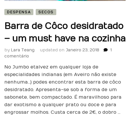
DESPENSA
SECOS
Barra de Côco desidratado
– um must have na cozinha
by
Lara Teang
updated on
Janeiro 23, 2018
1
em
comentário
Barra
No Jumbo e talvez em qualquer loja de
de
Côco
especialidades indianas (em Aveiro não existe
desidratado
nenhuma…) podes encontrar esta barra de côco
–
desidratado. Apresenta-se sob a forma de um
um
sabonete, bem compactado. É maravilhoso para
must
dar exotismo a qualquer prato ou doce e para
have
na
engrossar molhos. Custa cerca de 2€, o dobro …
cozinha