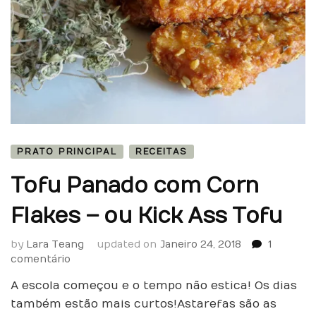
PRATO PRINCIPAL
RECEITAS
Tofu Panado com Corn
Flakes – ou Kick Ass Tofu
by
Lara Teang
updated on
Janeiro 24, 2018
1
em
comentário
Tofu
A escola começou e o tempo não estica! Os dias
Panado
com
também estão mais curtos! As tarefas são as