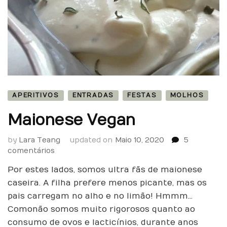
APERITIVOS
ENTRADAS
FESTAS
MOLHOS
Maionese Vegan
by
Lara Teang
updated on
Maio 10, 2020
5
em
comentários
Maionese
Por estes lados, somos ultra fãs de maionese
Vegan
caseira. A filha prefere menos picante, mas os
pais carregam no alho e no limão! Hmmm…
Como não somos muito rigorosos quanto ao
consumo de ovos e lacticínios, durante anos