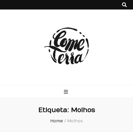
Come Terra
F*ck cows, chicks and pigs…what I really like is to mash potatoes
and beans
Etiqueta:
Molhos
Home
/
Molhos