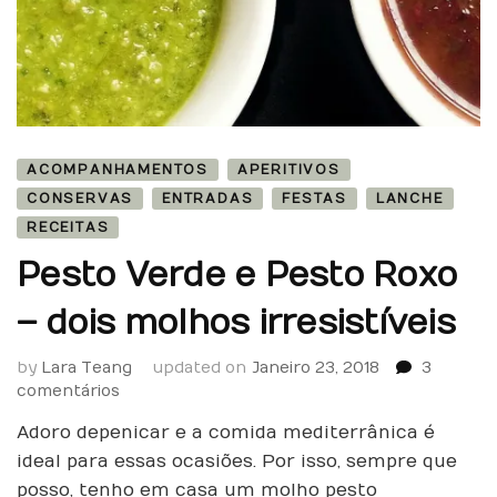
ACOMPANHAMENTOS
APERITIVOS
CONSERVAS
ENTRADAS
FESTAS
LANCHE
RECEITAS
Pesto Verde e Pesto Roxo
– dois molhos irresistíveis
by
Lara Teang
updated on
Janeiro 23, 2018
3
em
comentários
Pesto
Adoro depenicar e a comida mediterrânica é
Verde
e
ideal para essas ocasiões. Por isso, sempre que
Pesto
posso, tenho em casa um molho pesto