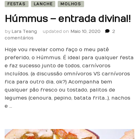
FESTAS
LANCHE
MOLHOS
Húmmus – entrada divinal!
by
Lara Teang
updated on
Maio 10, 2020
2
em
comentários
Húmmus
Hoje vou revelar como faço o meu patê
–
entrada
preferido, o Húmmus. É ideal para qualquer festa
divinal!
e faz sucesso junto de todos, carnívoros
incluídos. (a discussão omnívoros VS carnívoros
fica para outro dia, ok?) Acompanha bem
qualquer pão fresco ou tostado, palitos de
legumes (cenoura, pepino, batata frita…), nachos
e …