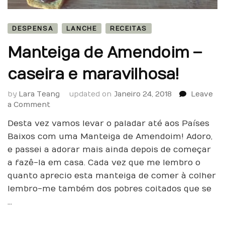
DESPENSA
LANCHE
RECEITAS
Manteiga de Amendoim –
caseira e maravilhosa!
by
Lara Teang
updated on
Janeiro 24, 2018
Leave
on
a Comment
Manteiga
Desta vez vamos levar o paladar até aos Países
de
Amendoim
Baixos com uma Manteiga de Amendoim! Adoro,
–
e passei a adorar mais ainda depois de começar
caseira
a fazê-la em casa. Cada vez que me lembro o
e
quanto aprecio esta manteiga de comer à colher
maravilhosa!
lembro-me também dos pobres coitados que se
…