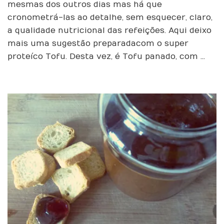
Corn
mesmas dos outros dias mas há que
Flakes
cronometrá-las ao detalhe, sem esquecer, claro,
–
a qualidade nutricional das refeições. Aqui deixo
ou
mais uma sugestão preparada com o super
Kick
Ass
proteíco Tofu. Desta vez, é Tofu panado, com …
Tofu