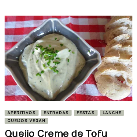
Cebola
Esta
salada
é
preparada
com
Batata
nova,
mesmo
adequada
ao
clima
e
palato
da
época
APERITIVOS
ENTRADAS
FESTAS
LANCHE
QUEIJOS VEGAN
Queijo Creme de Tofu