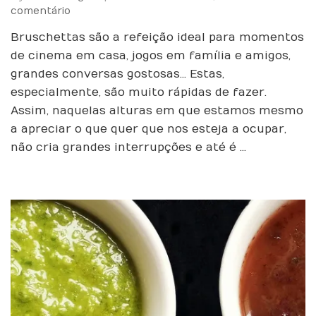
em
comentário
Quick
Bruschettas são a refeição ideal para momentos
Bruschettas
ou
de cinema em casa, jogos em família e amigos,
Pizza
grandes conversas gostosas… Estas,
à
especialmente, são muito rápidas de fazer.
Portuguesa
Assim, naquelas alturas em que estamos mesmo
a apreciar o que quer que nos esteja a ocupar,
não cria grandes interrupções e até é …