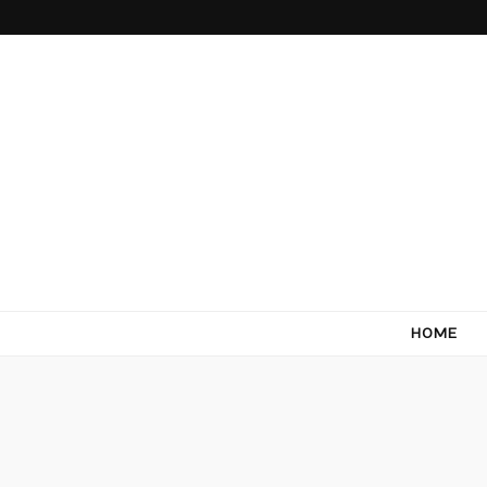
Come Terra
F*ck cows, chicks and pigs…what I really like is to m
HOME