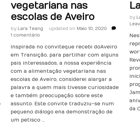
vegetariana nas
La
escolas de Aveiro
by
L
Lea
by
Lara Teang
updated on
Maio 10, 2020
em
1 comentário
Nes
Uma
rep
Inspirada no convite que recebi do Aveiro
alimentação
wor
vegetariana
em Transição, para partilhar com alguns
Rev
nas
pais interessados, a nossa experiência
escolas
pro
com a alimentação vegetariana nas
de
inic
escolas de Aveiro, considerei alargar a
Aveiro
pro
palavra a quem mais tivesse curiosidade
Jam
e também preocupação sobre este
ani
o
assunto. Este convite traduziu-se num
da 
pequeno diálogo e na demonstração de
um petisco …