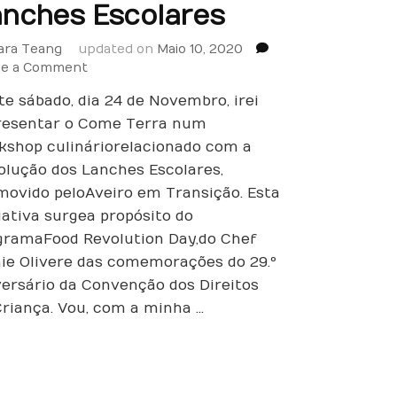
nches Escolares
ara Teang
updated on
Maio 10, 2020
on
ve a Comment
A
te sábado, dia 24 de Novembro, irei
Revolução
dos
resentar o Come Terra num
Lanches
kshop culinário relacionado com a
Escolares
olução dos Lanches Escolares,
movido pelo Aveiro em Transição. Esta
iativa surge a propósito do
grama Food Revolution Day, do Chef
ie Oliver e das comemorações do 29.º
versário da Convenção dos Direitos
Criança. Vou, com a minha …