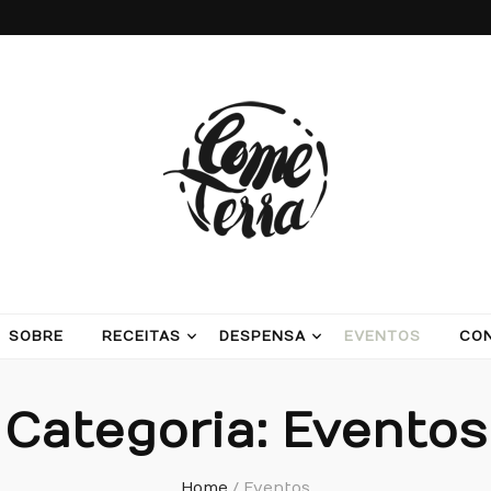
ash potatoes and beans
SOBRE
RECEITAS
DESPENSA
EVENTOS
CO
Categoria:
Eventos
Home
/
Eventos