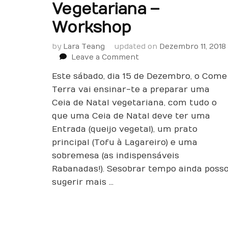
Vegetariana –
Workshop
by
Lara Teang
updated on
Dezembro 11, 2018
on
Leave a Comment
Ceia
Este sábado, dia 15 de Dezembro, o Come
de
Natal
Terra vai ensinar-te a preparar uma
Vegetariana
Ceia de Natal vegetariana, com tudo o
–
que uma Ceia de Natal deve ter uma
Workshop
Entrada (queijo vegetal), um prato
principal (Tofu à Lagareiro) e uma
sobremesa (as indispensáveis
Rabanadas!). Se sobrar tempo ainda poss
sugerir mais …