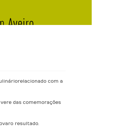
linário relacionado com a
Oliver e das comemorações
var o resultado.