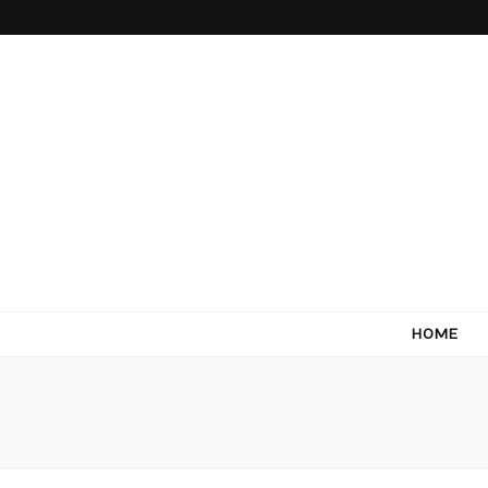
Come Terra
F*ck cows, chicks and pigs…what I really like is to m
HOME