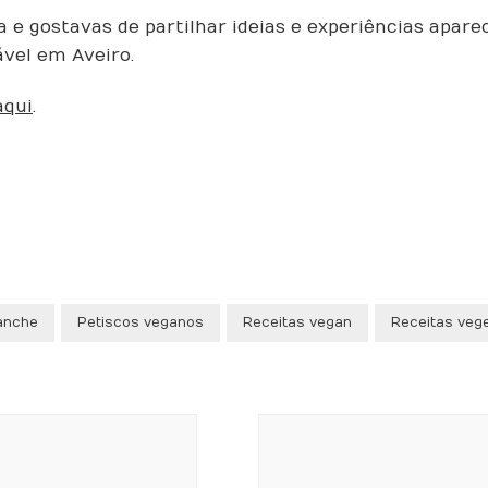
 e gostavas de partilhar ideias e experiências aparece
vel em Aveiro.
aqui
.
anche
Petiscos veganos
Receitas vegan
Receitas veg