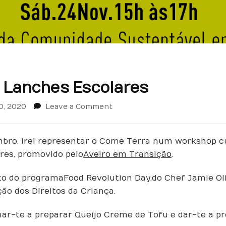
 Lanches Escolares
on
0, 2020
Leave a Comment
A
Revolução
dos
mbro, irei representar o Come Terra num workshop cu
Lanches
res, promovido pelo
Aveiro em Transição
.
Escolares
sito do programa Food Revolution Day, do Chef Jamie 
ão dos Direitos da Criança.
nar-te a preparar Queijo Creme de Tofu e dar-te a pro