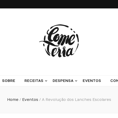
ash potatoes and beans
SOBRE
RECEITAS
DESPENSA
EVENTOS
CO
Home
/
Eventos
/
A Revolução dos Lanches Escolares