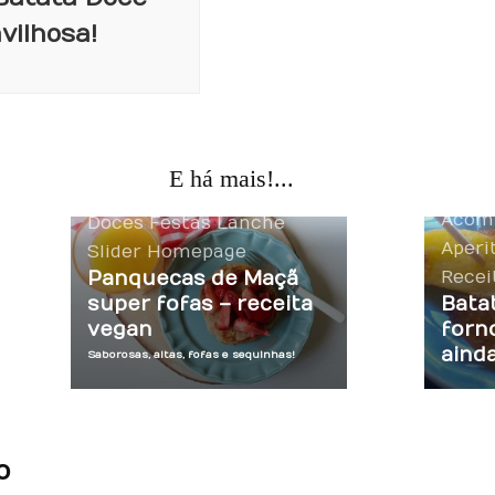
vilhosa!
E há mais!...
Acompanhamentos
Acom
Doces
Festas
Lanche
Aperi
Slider Homepage
Panquecas de Maçã
Recei
super fofas – receita
Batat
vegan
forn
aind
Saborosas, altas, fofas e sequinhas!
o