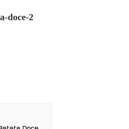
ta-doce-2
 Batata Doce