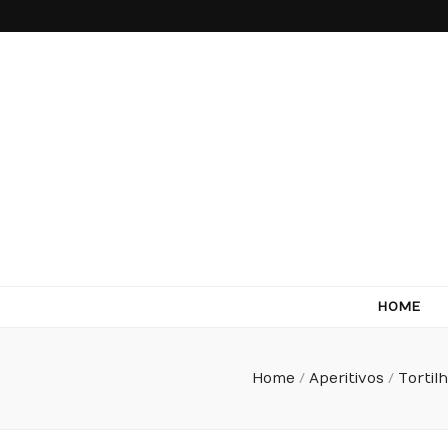
Come Terra
F*ck cows, chicks and pigs…what I really like is to m
HOME
Home
/
Aperitivos
/
Tortil