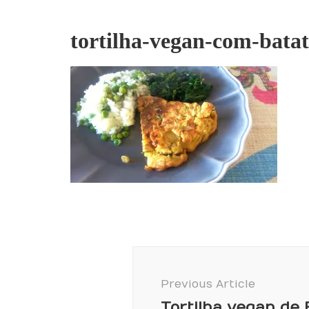
tortilha-vegan-com-bata
Post
Navigation
Previous Article
Tortilha vegan de