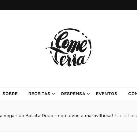
ash potatoes and beans
SOBRE
RECEITAS
DESPENSA
EVENTOS
CO
ha vegan de Batata Doce - sem ovos e maravilhosa!
/
tortilha