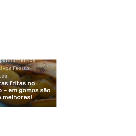
panhamentos
tivos
Festas
tas
as fritas no
o – em gomos são
a melhores!