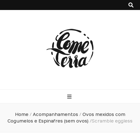
Come Terra
F*ck cows, chicks and pigs…what I really like is to mash potatoes
and beans
Home
/
Acompanhamentos
/
Ovos mexidos com
Cogumelos e Espinafres (sem ovos)
/
Scramble eggless