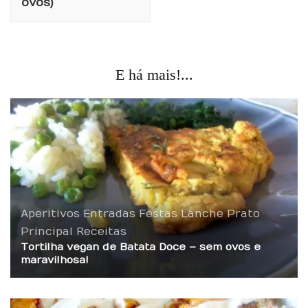
ovos)
E há mais!...
Aperitivos
Entradas
Festas
Lanche
Prato
Principal
Receitas
Tortilha vegan de Batata Doce – sem ovos e
maravilhosa!