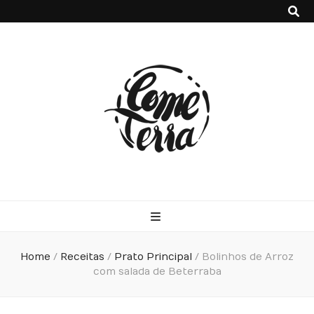
Come Terra
F*ck cows, chicks and pigs…what I really like is to mash potatoes
and beans
Home
/
Receitas
/
Prato Principal
/
Bolinhos de Arroz
com salada de Beterraba