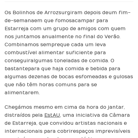
de
Arroz
Os Bolinhos de Arroz surgiram depois de um fim-
com
de-semana em que fomos acampar para
salada
Estarreja com um grupo de amigos com quem
de
nos juntamos anualmente no final do Verão.
Beterraba
Combinamos sempre que cada um leva
combustível alimentar suficiente para
conseguir algumas toneladas de comida. O
bastante para que haja comida e bebida para
algumas dezenas de bocas esfomeadas e gulosas
que não têm horas comuns para se
alimentarem.
Chegámos mesmo em cima da hora do jantar,
distraídos pela
EstAU
, uma iniciativa da Câmara
de Estarreja, que convidou artistas nacionais e
internacionais para cobrir espaços imprevisíveis