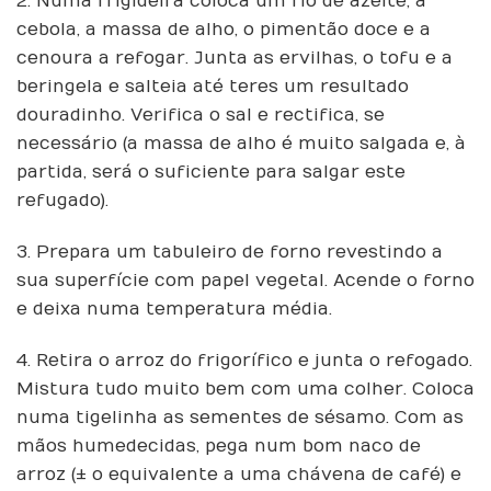
2. Numa frigideira coloca um fio de azeite, a
cebola, a massa de alho, o pimentão doce e a
cenoura a refogar. Junta as ervilhas, o tofu e a
beringela e salteia até teres um resultado
douradinho. Verifica o sal e rectifica, se
necessário (a massa de alho é muito salgada e, à
partida, será o suficiente para salgar este
refugado).
3. Prepara um tabuleiro de forno revestindo a
sua superfície com papel vegetal. Acende o forno
e deixa numa temperatura média.
4. Retira o arroz do frigorífico e junta o refogado.
Mistura tudo muito bem com uma colher. Coloca
numa tigelinha as sementes de sésamo. Com as
mãos humedecidas, pega num bom naco de
arroz (± o equivalente a uma chávena de café) e