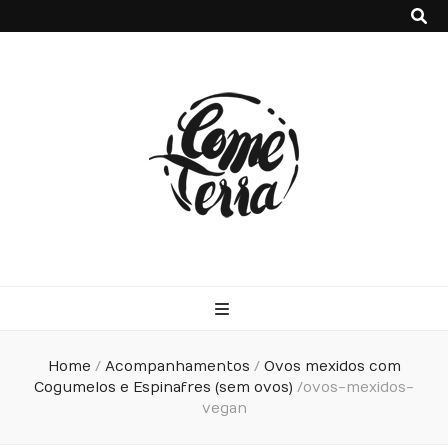
Come Terra
F*ck cows, chicks and pigs…what I really like is to mash potatoes
and beans
Home
/
Acompanhamentos
/
Ovos mexidos com
Cogumelos e Espinafres (sem ovos)
/
ovos-mexidos-
vegan