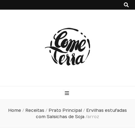
Come Terra
F*ck cows, chicks and pigs…what I really like is to mash potatoes
and beans
Home
/
Receitas
/
Prato Principal
/
Ervilhas estufadas
com Salsichas de Soja
/
arroz