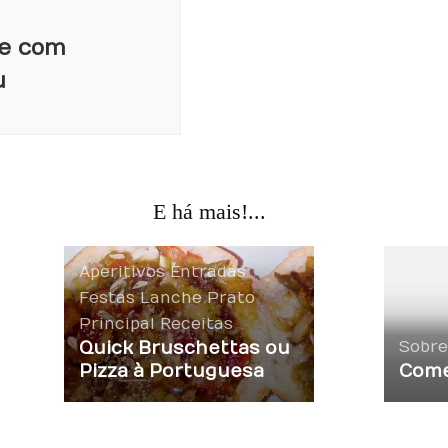
ke com
u
E há mais!...
Aperitivos
Entradas
Festas
Lanche
Prato
Principal
Receitas
Quick Bruschettas ou
Sobre
Pizza à Portuguesa
Come