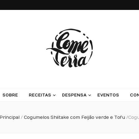
ash potatoes and beans
SOBRE
RECEITAS
DESPENSA
EVENTOS
CO
Principal
/
Cogumelos Shiitake com Feijão verde e Tofu
/
Cogu