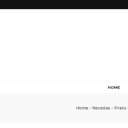
Come Terra
F*ck cows, chicks and pigs…what I really like is to m
HOME
Home
/
Receitas
/
Prato 