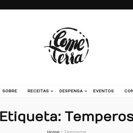
ash potatoes and beans
SOBRE
RECEITAS
DESPENSA
EVENTOS
CO
Etiqueta:
Tempero
Home
/
Temperos