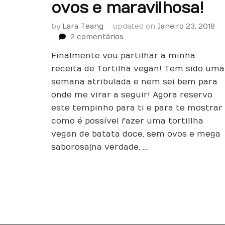
ovos e maravilhosa!
by
Lara Teang
updated on
Janeiro 23, 2018
em
2 comentários
Tortilha
Finalmente vou partilhar a minha
vegan
de
receita de Tortilha vegan! Tem sido uma
Batata
semana atribulada e nem sei bem para
Doce
onde me virar a seguir! Agora reservo
–
este tempinho para ti e para te mostrar
sem
como é possível fazer uma tortillha
ovos
e
vegan de batata doce, sem ovos e mega
maravilhosa!
saborosa (na verdade, …