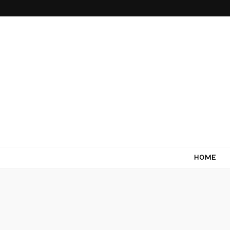
Come Terra
F*ck cows, chicks and pigs…what I really like is to m
HOME