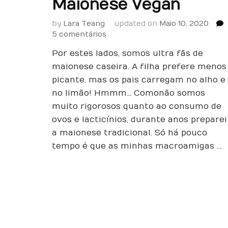
Maionese Vegan
by
Lara Teang
updated on
Maio 10, 2020
em
5 comentários
Maionese
Por estes lados, somos ultra fãs de
Vegan
maionese caseira. A filha prefere menos
picante, mas os pais carregam no alho e
no limão! Hmmm… Como não somos
muito rigorosos quanto ao consumo de
ovos e lacticínios, durante anos preparei
a maionese tradicional. Só há pouco
tempo é que as minhas macroamigas …