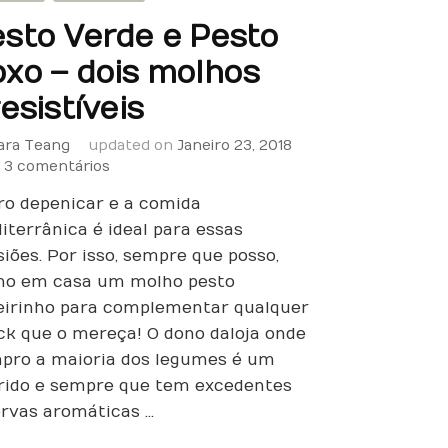
sto Verde e Pesto
xo – dois molhos
resistíveis
ara Teang
updated on
Janeiro 23, 2018
em
3 comentários
Pesto
ro depenicar e a comida
Verde
e
iterrânica é ideal para essas
Pesto
iões. Por isso, sempre que posso,
Roxo
ho em casa um molho pesto
–
eirinho para complementar qualquer
dois
ck que o mereça! O dono da loja onde
molhos
irresistíveis
pro a maioria dos legumes é um
rido e sempre que tem excedentes
ervas aromáticas …