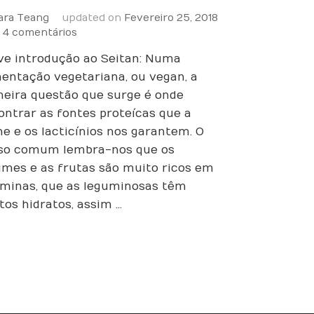
ara Teang
updated on
Fevereiro 25, 2018
em
4 comentários
Seitan
ve introdução ao Seitan: Numa
DIY
–
mentação vegetariana, ou vegan, a
aprende
meira questão que surge é onde
a
ontrar as fontes proteícas que a
fazer
ne e os lacticínios nos garantem. O
o
so comum lembra-nos que os
teu
seitan
umes e as frutas são muito ricos em
caseiro
aminas, que as leguminosas têm
tos hidratos, assim …