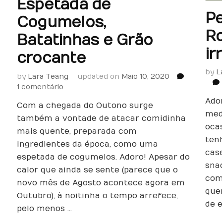
Espetada de
Pe
Cogumelos,
Ro
Batatinhas e Grão
ir
crocante
by
L
by
Lara Teang
updated on
Maio 10, 2020
em
1 comentário
Espetada
Ado
Com a chegada do Outono surge
de
med
Cogumelos,
também a vontade de atacar comidinha
ocas
Batatinhas
mais quente, preparada com
e
ten
ingredientes da época, como uma
Grão
cas
espetada de cogumelos. Adoro! Apesar do
crocante
sna
calor que ainda se sente (parece que o
com
novo mês de Agosto acontece agora em
que
Outubro), à noitinha o tempo arrefece,
de 
pelo menos …