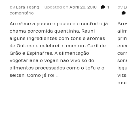
by
Lara Teang
updated on
Abril 28, 2018
1
by
L
em
comentário
Caril
Arrefece a pouco e pouco e o conforto já
Bre
de
Grão
chama por comida quentinha. Reuni
ali
e
alguns ingredientes com tons e aromas
pri
Espinafres
de Outono e celebrei-o com um Caril de
enc
–
Grão e Espinafres. A alimentação
car
sabores
vegetariana e vegan não vive só de
ricos
sen
de
alimentos processados como o tofu e o
leg
Outono
seitan. Como já foi …
vit
mui