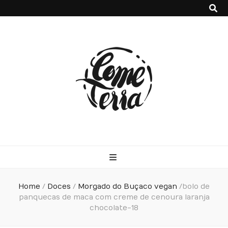
Come Terra
F*ck cows, chicks and pigs…what I really like is to mash potatoes
and beans
Home
/
Doces
/
Morgado do Buçaco vegan
/
bolo de
panquecas de maca com creme de cenoura laranja
chocolate-18