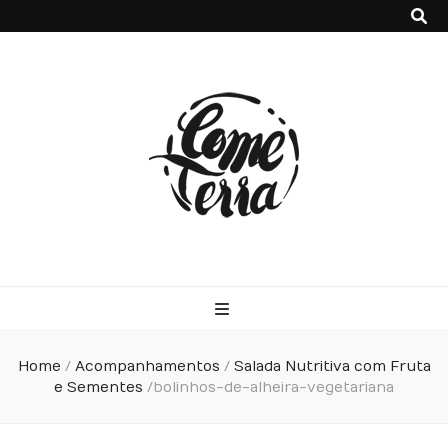
Come Terra
F*ck cows, chicks and pigs…what I really like is to mash potatoes
and beans
Home
/
Acompanhamentos
/
Salada Nutritiva com Fruta
e Sementes
/
bolinhos-de-alheira-vegetariana