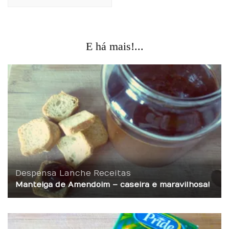
E há mais!...
Despensa
Lanche
Receitas
Manteiga de Amendoim – caseira e maravilhosa!