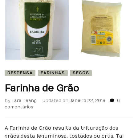
DESPENSA
FARINHAS
SECOS
Farinha de Grão
by
Lara Teang
updated on
Janeiro 22, 2018
6
em
comentários
Farinha
de
Grão
A Farinha de Grão resulta da trituração dos
grãos desta leguminosa, tostados ou crús. Tal