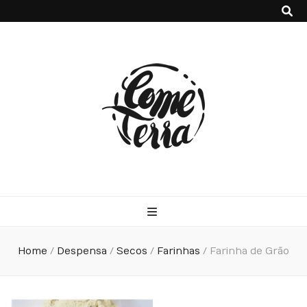
Come Terra
F*ck cows, chicks and pigs…what I really like is to mash potatoes
and beans
Home
/
Despensa
/
Secos
/
Farinhas
/
Farinha de Grão