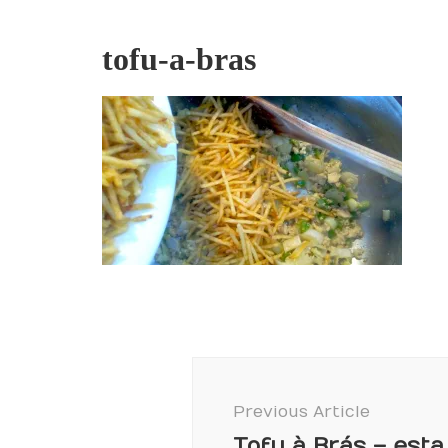
tofu-a-bras
Post
Navigation
Previous Article
Tofu à Brás – esta 