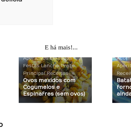
E há mais!...
Acompanhamentos
Aperitivos
Entradas
Acom
Festas
Lanche
Prato
Aperi
Principal
Receitas
Recei
Ovos mexidos com
Batat
Cogumelos e
forn
Espinafres (sem ovos)
aind
o