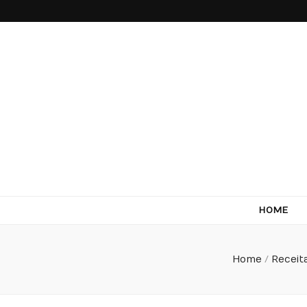
Come Terra
F*ck cows, chicks and pigs…what I really like is to m
HOME
Home
/
Receit