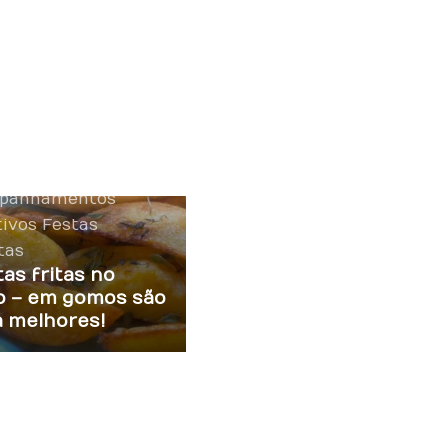
panhamentos
tivos
Festas
tas
as fritas no
o – em gomos são
a melhores!