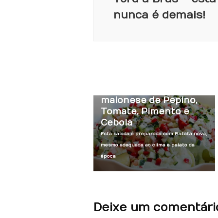
nunca é demais!
Acompanhamentos
Festas
Slider Homepage
Salada de Batata com
maionese de Pepino,
Tomate, Pimento e
Cebola
Esta salada é preparada com Batata nova,
mesmo adequada ao clima e palato da
época
Deixe um comentári