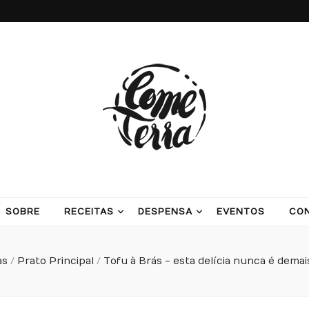
ash potatoes and beans
SOBRE
RECEITAS
DESPENSA
EVENTOS
CO
as
/
Prato Principal
/
Tofu à Brás - esta delícia nunca é demai