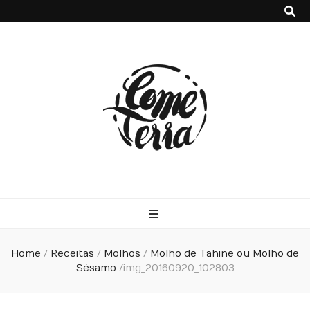
Come Terra
F*ck cows, chicks and pigs…what I really like is to mash potatoes
and beans
Home
/
Receitas
/
Molhos
/
Molho de Tahine ou Molho de
Sésamo
/
img_20160920_102803