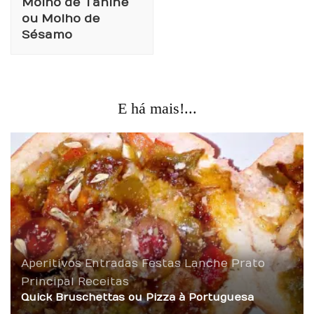
Molho de Tahine
ou Molho de
Sésamo
E há mais!...
Aperitivos
Entradas
Festas
Lanche
Prato
Principal
Receitas
Quick Bruschettas ou Pizza à Portuguesa