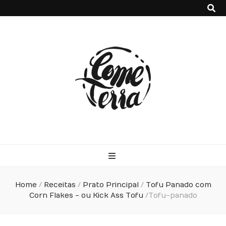
Come Terra
F*ck cows, chicks and pigs…what I really like is to mash potatoes
and beans
Home
/
Receitas
/
Prato Principal
/
Tofu Panado com
Corn Flakes - ou Kick Ass Tofu
/
Tofu-panado