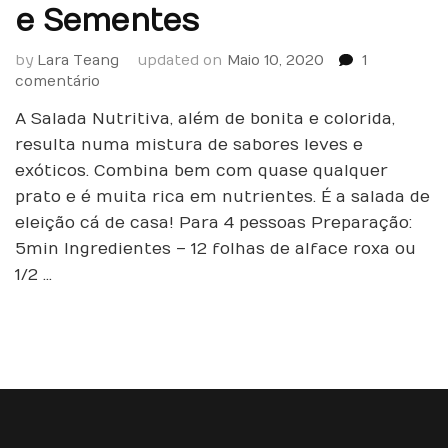
e Sementes
by
Lara Teang
updated on
Maio 10, 2020
1
em
comentário
Salada
A Salada Nutritiva, além de bonita e colorida,
Nutritiva
com
resulta numa mistura de sabores leves e
Fruta
exóticos. Combina bem com quase qualquer
e
prato e é muita rica em nutrientes. É a salada de
Sementes
eleição cá de casa! Para 4 pessoas Preparação:
5min Ingredientes – 12 folhas de alface roxa ou
1/2 …