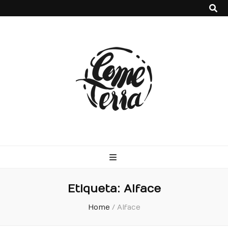
Come Terra
F*ck cows, chicks and pigs…what I really like is to mash potatoes
and beans
Etiqueta:
Alface
Home
/
Alface